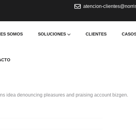
atencion-clientes@norri
NES SOMOS
SOLUCIONES
CLIENTES
CASOS
SOLUCIÓN 1: MAYOR LIQUIDEZ
SOLUCIÓN 2: MAYOR RENTABILIDAD
SOLUCIÓN 3: FINANCIAMIENTO Y/O LEVANTAMIENTO DE CAPITAL
SOLUCIÓN 4: REINGENIERÍA DE PROCESOS.
ACTO
ens idea denouncing pleasures and praising account bizgen.