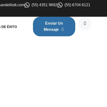
sandelliott.com
(55) 4351 9692
(55) 6704 6121
Enviar Un
 DE ÉXITO
Mensaje