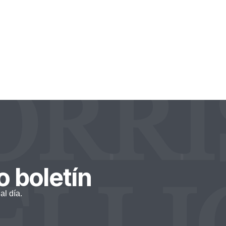
abilidad y estructurar
dumbre.
ORRI
ELLI
o boletín
al día.