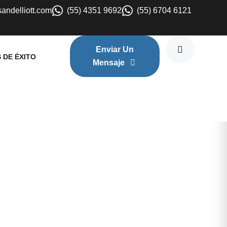
sandelliott.com
(55) 4351 9692
(55) 6704 6121
Enviar Un
 DE ÉXITO
Mensaje