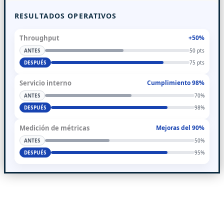
RESULTADOS OPERATIVOS
Throughput
+50%
ANTES
50 pts
DESPUÉS
75 pts
Servicio interno
Cumplimiento 98%
ANTES
70%
DESPUÉS
98%
Medición de métricas
Mejoras del 90%
ANTES
50%
DESPUÉS
95%
Deseas conocer más casos de éxito, solicitar
conversación privada.