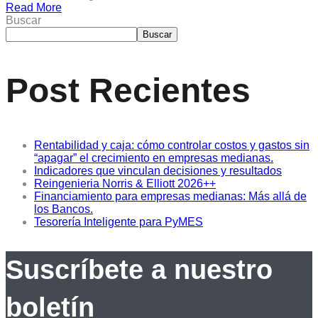
Read More
Buscar
Buscar
Post Recientes
Rentabilidad y caja: cómo controlar costos y gastos sin
“apagar” el crecimiento en empresas medianas.
Indicadores que vinculan decisiones y resultados
Reingenieria Norris & Elliott 2026++
Financiamiento para empresas medianas: Más allá de
los Bancos.
Tesorería Inteligente para PyMES
Suscríbete a nuestro
boletín