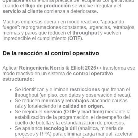
operativa
es una forma práctica de recuperar competitividad
cuando el
flujo de producción
se vuelve irregular y el
servicio al cliente
comienza a deteriorarse.
Muchas empresas operan en modo reactivo, “apagando
fuegos”: reprogramaciones constantes, urgencias, retrabajos,
mermas y paros que reducen el
throughput
y vuelven
impredecible el cumplimiento (
OTIF
).
De la reacción al control operativo
Aplicar
Reingeniería Norris & Elliott 2026++
transforma ese
modo reactivo en un sistema de
control operativo
estructurado
:
Se identifican y eliminan
restricciones
que frenan el
throughput (en piso, con datos y observación directa).
Se reducen
mermas y retrabajos
atacando causas
raíz y fortaleciendo la
calidad en origen
.
Se mejora el
servicio (OTIF y lead time)
mediante la
estabilización de la programación, el desempeño del
cuello de botella y la estandarización de procesos.
Se apalanca
tecnología útil
(analítica, minería de
procesos y RPA) para eliminar carga manual, acelerar